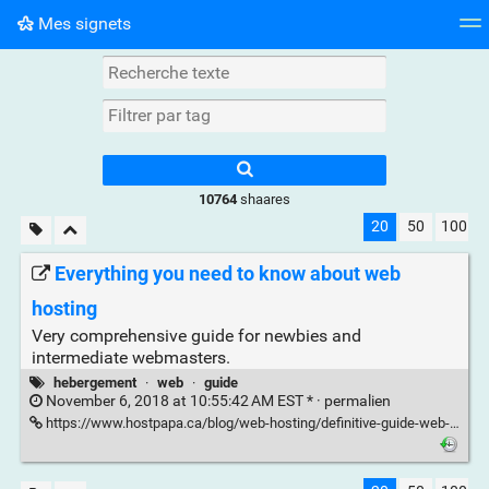
Mes signets
Nuage de tags
Mur d'images
Quotidien
► Jouer
10764
shaares
20
50
100
Everything you need to know about web
hosting
Very comprehensive guide for newbies and
intermediate webmasters.
hebergement
·
web
·
guide
November 6, 2018 at 10:55:42 AM EST * ·
permalien
https://www.hostpapa.ca/blog/web-hosting/definitive-guide-web-hosting/